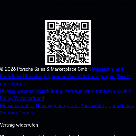
Zugriff auf den Apple App Store und verbessern Sie Ihr Porsche-
Erlebnis im Handumdrehen.
©
2026
Porsche Sales & Marketplace GmbH
Impressum und
Rechtliche Hinweise.
Allgemeine Geschäftsbedingungen.
Gesetz
über digitale
Dienste.
Datenschutzerklärung.
Verbrauchsinformationen.
Cookie
Policy.
Wirtschaft und
Menschenrechte.
Hinweisgebersystem.
Accessibility.
Open Source
Software Notice.
Vertrag widerrufen