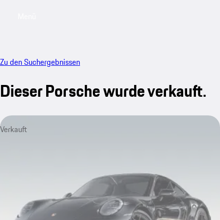
Menü
My saved searches, 0 searches saved
My sa
Zu den Suchergebnissen
Dieser Porsche wurde verkauft.
Verkauft