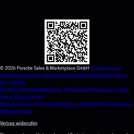
Zugriff auf den Apple App Store und verbessern Sie Ihr Porsche-
Erlebnis im Handumdrehen.
©
2026
Porsche Sales & Marketplace GmbH
Impressum und
Rechtliche Hinweise.
Allgemeine Geschäftsbedingungen.
Gesetz
über digitale
Dienste.
Datenschutzerklärung.
Verbrauchsinformationen.
Cookie
Policy.
Wirtschaft und
Menschenrechte.
Hinweisgebersystem.
Accessibility.
Open Source
Software Notice.
Vertrag widerrufen