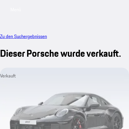
Menü
My saved searches, 0 searches saved
My sa
Zu den Suchergebnissen
Dieser Porsche wurde verkauft.
Verkauft