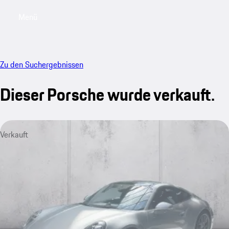
Menü
My saved searches, 0 searches saved
My sa
Zu den Suchergebnissen
Dieser Porsche wurde verkauft.
Verkauft