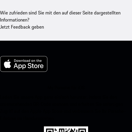
Wie zufrieden sind Sie mit den auf dieser Seite dargestellten
Informationen?
Jetzt Feedback geben
My Porsche für iOS
Laden Sie unsere App ganz einfach herunter, indem Sie den
untenstehenden QR-Code scannen und erhalten Sie sofortigen
Zugriff auf den Apple App Store und verbessern Sie Ihr Porsche-
Erlebnis im Handumdrehen.