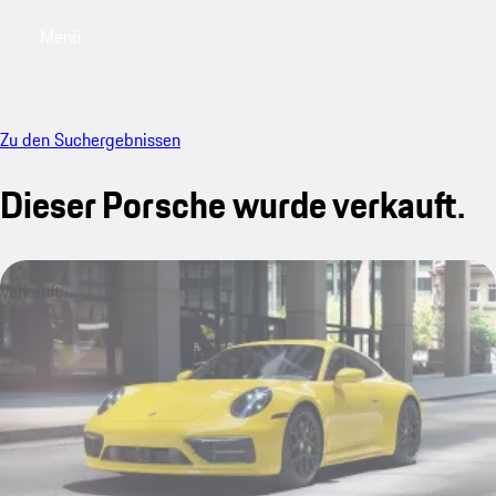
Menü
My saved searches, 0 searches saved
My sa
Zu den Suchergebnissen
Dieser Porsche wurde verkauft.
Verkauft