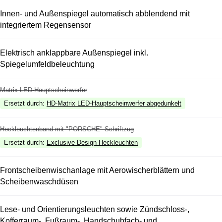
Innen- und Außenspiegel automatisch abblendend mit
integriertem Regensensor
Elektrisch anklappbare Außenspiegel inkl.
Spiegelumfeldbeleuchtung
Matrix LED-Hauptscheinwerfer
Ersetzt durch
:
HD-Matrix LED-Hauptscheinwerfer abgedunkelt
Heckleuchtenband mit "PORSCHE" Schriftzug
Ersetzt durch
:
Exclusive Design Heckleuchten
Frontscheibenwischanlage mit Aerowischerblättern und
Scheibenwaschdüsen
Lese- und Orientierungsleuchten sowie Zündschloss-,
Kofferraum-, Fußraum-, Handschuhfach- und