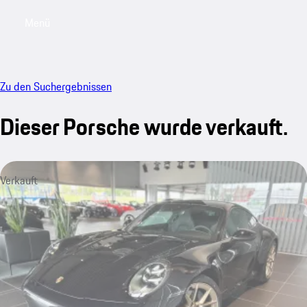
Menü
My saved searches, 0 searches saved
My sa
Zu den Suchergebnissen
Dieser Porsche wurde verkauft.
Verkauft