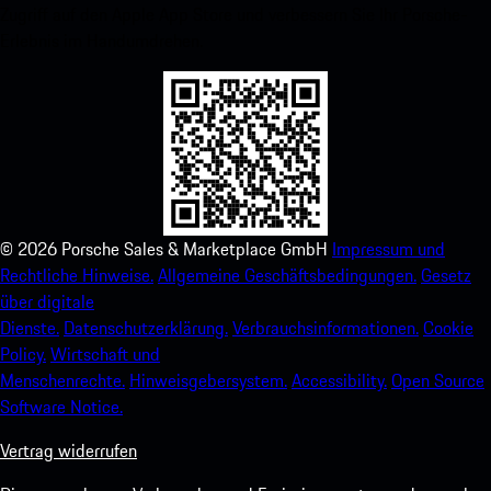
Zugriff auf den Apple App Store und verbessern Sie Ihr Porsche-
Erlebnis im Handumdrehen.
©
2026
Porsche Sales & Marketplace GmbH
Impressum und
Rechtliche Hinweise.
Allgemeine Geschäftsbedingungen.
Gesetz
über digitale
Dienste.
Datenschutzerklärung.
Verbrauchsinformationen.
Cookie
Policy.
Wirtschaft und
Menschenrechte.
Hinweisgebersystem.
Accessibility.
Open Source
Software Notice.
Vertrag widerrufen