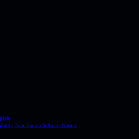
itale
bility.
Open Source Software Notice.