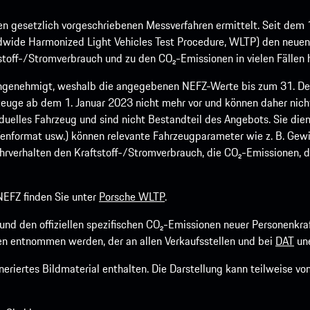
 gesetzlich vorgeschriebenen Messverfahren ermittelt. Seit dem 
dwide Harmonized Light Vehicles Test Procedure, WLTP) den neuen 
off-/Stromverbrauch und zu den CO₂-Emissionen in vielen Fällen h
ngenehmigt, weshalb die angegebenen NEFZ-Werte bis zum 31. Dez
euge ab dem 1. Januar 2023 nicht mehr vor und können daher nic
viduelles Fahrzeug und sind nicht Bestandteil des Angebots. Sie d
fenformat usw.) können relevante Fahrzeugparameter wie z. B. Gew
rverhalten den Kraftstoff-/Stromverbrauch, die CO₂-Emissionen, d
EFZ finden Sie unter
Porsche WLTP
.
h und den offiziellen spezifischen CO₂-Emissionen neuer Personen
n entnommen werden, der an allen Verkaufsstellen und bei
DAT
une
riertes Bildmaterial enthalten. Die Darstellung kann teilweise v