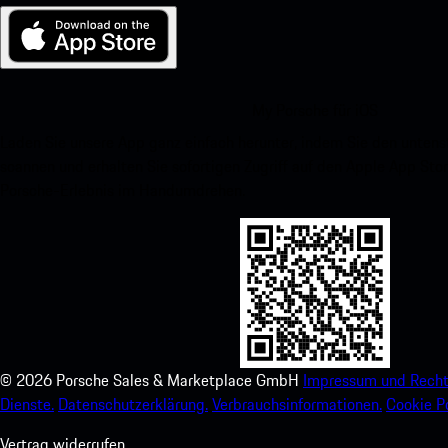
My Porsche für iOS
Laden Sie unsere App ganz einfach herunter, indem Sie den unte
scannen und erhalten Sie sofortigen Zugriff auf den Apple App Stor
Porsche-Erlebnis im Handumdrehen.
©
2026
Porsche Sales & Marketplace GmbH
Impressum und Recht
Dienste.
Datenschutzerklärung.
Verbrauchsinformationen.
Cookie Po
Vertrag widerrufen