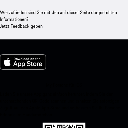
Wie zufrieden sind Sie mit den auf dieser Seite dargestellten
Informationen?
Jetzt Feedback geben
My Porsche für iOS
Laden Sie unsere App ganz einfach herunter, indem Sie den
untenstehenden QR-Code scannen und erhalten Sie sofortigen
Zugriff auf den Apple App Store und verbessern Sie Ihr Porsche-
Erlebnis im Handumdrehen.