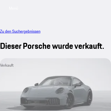
Menü
My saved searches, 0 searches saved
My sa
Zu den Suchergebnissen
Dieser Porsche wurde verkauft.
Verkauft