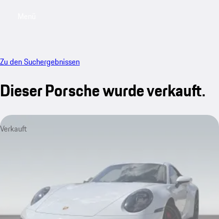
Menü
My saved searches, 0 searches saved
My sa
Zu den Suchergebnissen
Dieser Porsche wurde verkauft.
Verkauft