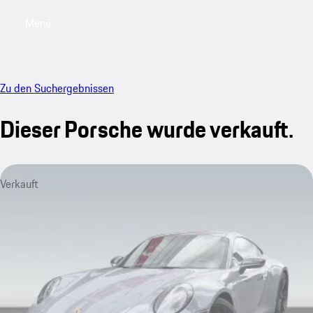
Menü
My saved searches, 0 searches saved
My sa
Zu den Suchergebnissen
Dieser Porsche wurde verkauft.
Verkauft