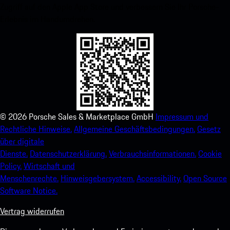
Zugriff auf den Apple App Store und verbessern Sie Ihr Porsche-
Erlebnis im Handumdrehen.
©
2026
Porsche Sales & Marketplace GmbH
Impressum und
Rechtliche Hinweise.
Allgemeine Geschäftsbedingungen.
Gesetz
über digitale
Dienste.
Datenschutzerklärung.
Verbrauchsinformationen.
Cookie
Policy.
Wirtschaft und
Menschenrechte.
Hinweisgebersystem.
Accessibility.
Open Source
Software Notice.
Vertrag widerrufen