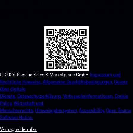
untenstehenden QR-Code scannen und erhalten Sie sofortigen
Zugriff auf den Apple App Store und verbessern Sie Ihr Porsche-
Erlebnis im Handumdrehen.
©
2026
Porsche Sales & Marketplace GmbH
Impressum und
Rechtliche Hinweise.
Allgemeine Geschäftsbedingungen.
Gesetz
über digitale
Dienste.
Datenschutzerklärung.
Verbrauchsinformationen.
Cookie
Policy.
Wirtschaft und
Menschenrechte.
Hinweisgebersystem.
Accessibility.
Open Source
Software Notice.
Vertrag widerrufen