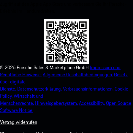
Zugriff auf den Apple App Store und verbessern Sie Ihr Porsche-
Erlebnis im Handumdrehen.
©
2026
Porsche Sales & Marketplace GmbH
Impressum und
Rechtliche Hinweise.
Allgemeine Geschäftsbedingungen.
Gesetz
über digitale
Dienste.
Datenschutzerklärung.
Verbrauchsinformationen.
Cookie
Policy.
Wirtschaft und
Menschenrechte.
Hinweisgebersystem.
Accessibility.
Open Source
Software Notice.
Vertrag widerrufen