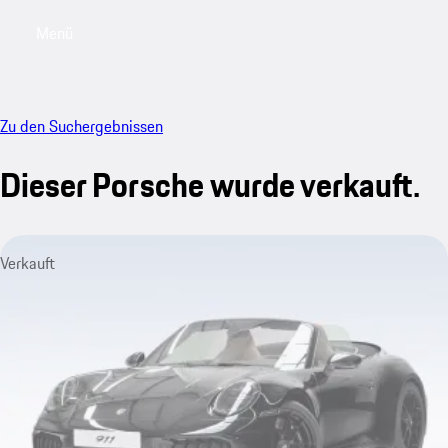
Menü
My saved searches, 0 searches saved
My sa
Zu den Suchergebnissen
Dieser Porsche wurde verkauft.
Verkauft