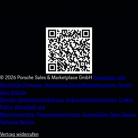
untenstehenden QR-Code scannen und erhalten Sie sofortigen
Zugriff auf den Apple App Store und verbessern Sie Ihr Porsche-
Erlebnis im Handumdrehen.
©
2026
Porsche Sales & Marketplace GmbH
Impressum und
Rechtliche Hinweise.
Allgemeine Geschäftsbedingungen.
Gesetz
über digitale
Dienste.
Datenschutzerklärung.
Verbrauchsinformationen.
Cookie
Policy.
Wirtschaft und
Menschenrechte.
Hinweisgebersystem.
Accessibility.
Open Source
Software Notice.
Vertrag widerrufen