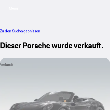
Menü
My saved searches, 0 searches saved
My sa
Zu den Suchergebnissen
Dieser Porsche wurde verkauft.
Verkauft