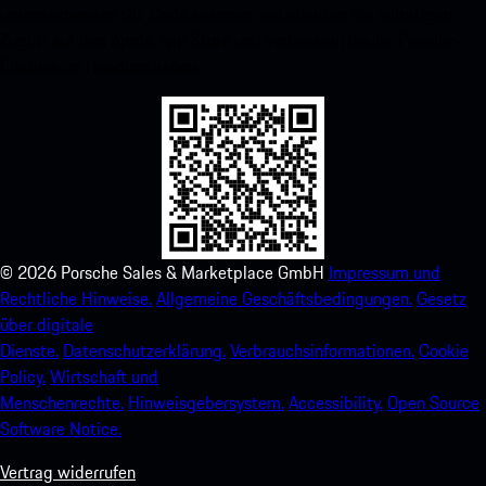
untenstehenden QR-Code scannen und erhalten Sie sofortigen
Zugriff auf den Apple App Store und verbessern Sie Ihr Porsche-
Erlebnis im Handumdrehen.
©
2026
Porsche Sales & Marketplace GmbH
Impressum und
Rechtliche Hinweise.
Allgemeine Geschäftsbedingungen.
Gesetz
über digitale
Dienste.
Datenschutzerklärung.
Verbrauchsinformationen.
Cookie
Policy.
Wirtschaft und
Menschenrechte.
Hinweisgebersystem.
Accessibility.
Open Source
Software Notice.
Vertrag widerrufen