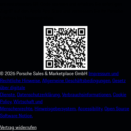
untenstehenden QR-Code scannen und erhalten Sie sofortigen
Zugriff auf den Apple App Store und verbessern Sie Ihr Porsche-
Erlebnis im Handumdrehen.
©
2026
Porsche Sales & Marketplace GmbH
Impressum und
Rechtliche Hinweise.
Allgemeine Geschäftsbedingungen.
Gesetz
über digitale
Dienste.
Datenschutzerklärung.
Verbrauchsinformationen.
Cookie
Policy.
Wirtschaft und
Menschenrechte.
Hinweisgebersystem.
Accessibility.
Open Source
Software Notice.
Vertrag widerrufen