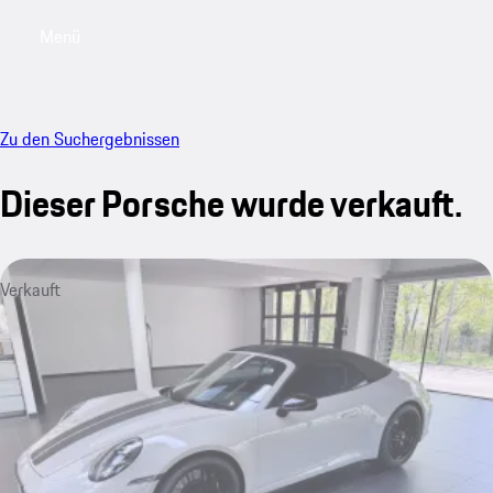
Menü
My saved searches, 0 searches saved
My sa
Zu den Suchergebnissen
Dieser Porsche wurde verkauft.
Verkauft