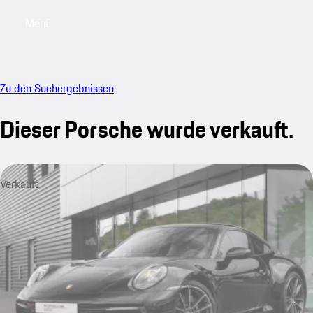
Menü
My saved searches, 0 searches saved
My sa
Zu den Suchergebnissen
Dieser Porsche wurde verkauft.
Verkauft