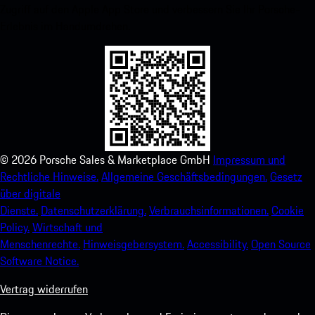
Zugriff auf den Apple App Store und verbessern Sie Ihr Porsche-
Erlebnis im Handumdrehen.
©
2026
Porsche Sales & Marketplace GmbH
Impressum und
Rechtliche Hinweise.
Allgemeine Geschäftsbedingungen.
Gesetz
über digitale
Dienste.
Datenschutzerklärung.
Verbrauchsinformationen.
Cookie
Policy.
Wirtschaft und
Menschenrechte.
Hinweisgebersystem.
Accessibility.
Open Source
Software Notice.
Vertrag widerrufen