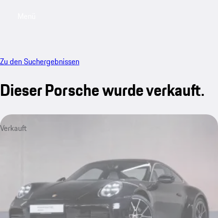
Menü
My saved searches, 0 searches saved
My sa
Zu den Suchergebnissen
Dieser Porsche wurde verkauft.
Verkauft