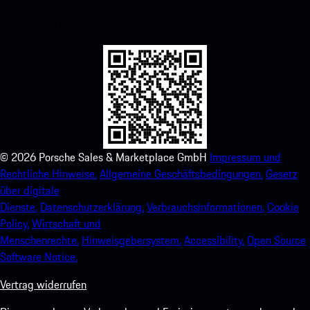
Zugriff auf den Apple App Store und verbessern Sie Ihr Porsche-
Erlebnis im Handumdrehen.
©
2026
Porsche Sales & Marketplace GmbH
Impressum und
Rechtliche Hinweise.
Allgemeine Geschäftsbedingungen.
Gesetz
über digitale
Dienste.
Datenschutzerklärung.
Verbrauchsinformationen.
Cookie
Policy.
Wirtschaft und
Menschenrechte.
Hinweisgebersystem.
Accessibility.
Open Source
Software Notice.
Vertrag widerrufen