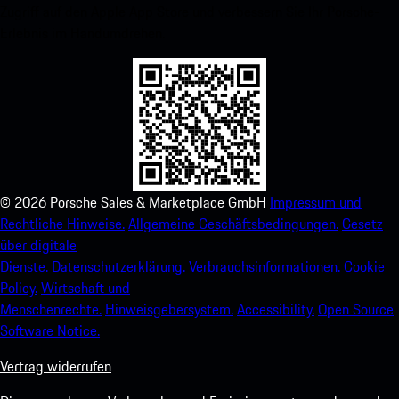
Zugriff auf den Apple App Store und verbessern Sie Ihr Porsche-
Erlebnis im Handumdrehen.
©
2026
Porsche Sales & Marketplace GmbH
Impressum und
Rechtliche Hinweise.
Allgemeine Geschäftsbedingungen.
Gesetz
über digitale
Dienste.
Datenschutzerklärung.
Verbrauchsinformationen.
Cookie
Policy.
Wirtschaft und
Menschenrechte.
Hinweisgebersystem.
Accessibility.
Open Source
Software Notice.
Vertrag widerrufen