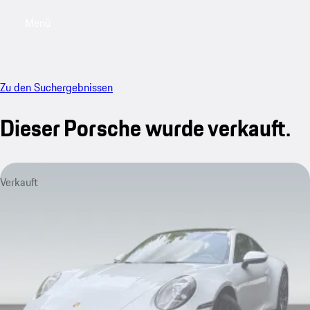
Menü
My saved searches, 0 searches saved
My sa
Zu den Suchergebnissen
Dieser Porsche wurde verkauft.
Verkauft