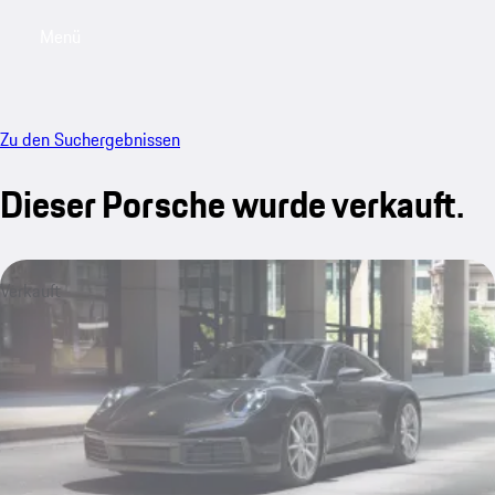
Menü
My saved searches, 0 searches saved
My sa
Zu den Suchergebnissen
Dieser Porsche wurde verkauft.
Verkauft