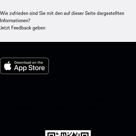
Wie zufrieden sind Sie mit den auf dieser Seite dargestellten
Informationen?
Jetzt Feedback geben
My Porsche für iOS
Laden Sie unsere App ganz einfach herunter, indem Sie den
untenstehenden QR-Code scannen und erhalten Sie sofortigen
Zugriff auf den Apple App Store und verbessern Sie Ihr Porsche-
Erlebnis im Handumdrehen.