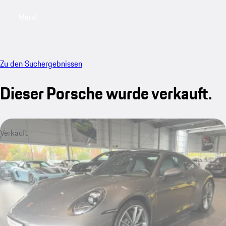
Menü
My saved searches, 0 searches saved
My sa
Zu den Suchergebnissen
Dieser Porsche wurde verkauft.
Verkauft