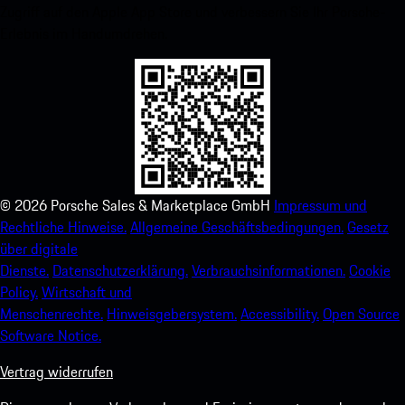
Zugriff auf den Apple App Store und verbessern Sie Ihr Porsche-
Erlebnis im Handumdrehen.
©
2026
Porsche Sales & Marketplace GmbH
Impressum und
Rechtliche Hinweise.
Allgemeine Geschäftsbedingungen.
Gesetz
über digitale
Dienste.
Datenschutzerklärung.
Verbrauchsinformationen.
Cookie
Policy.
Wirtschaft und
Menschenrechte.
Hinweisgebersystem.
Accessibility.
Open Source
Software Notice.
Vertrag widerrufen