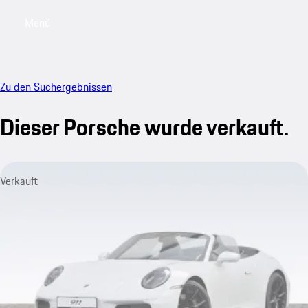
Menü
My saved searches, 0 searches saved
My sa
Zu den Suchergebnissen
Dieser Porsche wurde verkauft.
Verkauft