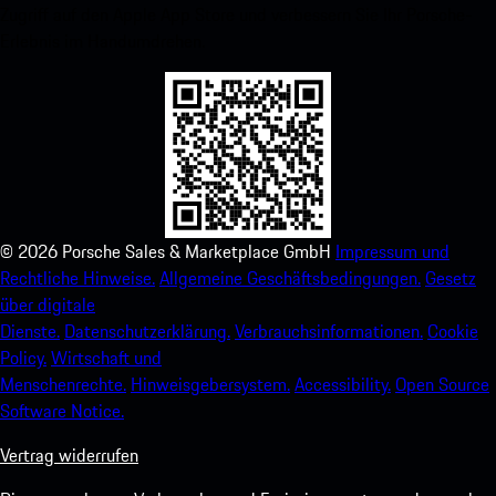
Zugriff auf den Apple App Store und verbessern Sie Ihr Porsche-
Erlebnis im Handumdrehen.
©
2026
Porsche Sales & Marketplace GmbH
Impressum und
Rechtliche Hinweise.
Allgemeine Geschäftsbedingungen.
Gesetz
über digitale
Dienste.
Datenschutzerklärung.
Verbrauchsinformationen.
Cookie
Policy.
Wirtschaft und
Menschenrechte.
Hinweisgebersystem.
Accessibility.
Open Source
Software Notice.
Vertrag widerrufen