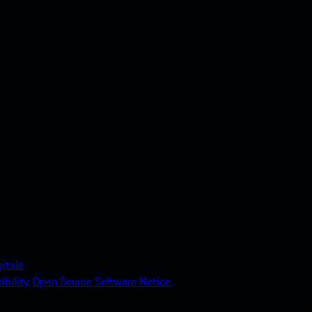
itale
bility.
Open Source Software Notice.