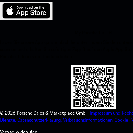
My Porsche für iOS
Laden Sie unsere App ganz einfach herunter, indem Sie den unte
scannen und erhalten Sie sofortigen Zugriff auf den Apple App Stor
Porsche-Erlebnis im Handumdrehen.
©
2026
Porsche Sales & Marketplace GmbH
Impressum und Recht
Dienste.
Datenschutzerklärung.
Verbrauchsinformationen.
Cookie Po
Vertrag widerrufen