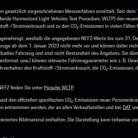
 gesetzlich vorgeschriebenen Messverfahren ermittelt. Seit dem 
dwide Harmonized Light Vehicles Test Procedure, WLTP) den neuen 
off-/Stromverbrauch und zu den CO₂-Emissionen in vielen Fällen h
ngenehmigt, weshalb die angegebenen NEFZ-Werte bis zum 31. Dez
euge ab dem 1. Januar 2023 nicht mehr vor und können daher nic
viduelles Fahrzeug und sind nicht Bestandteil des Angebots. Sie d
fenformat usw.) können relevante Fahrzeugparameter wie z. B. Gew
rverhalten den Kraftstoff-/Stromverbrauch, die CO₂-Emissionen, d
EFZ finden Sie unter
Porsche WLTP
.
h und den offiziellen spezifischen CO₂-Emissionen neuer Personen
n entnommen werden, der an allen Verkaufsstellen und bei
DAT
une
riertes Bildmaterial enthalten. Die Darstellung kann teilweise v