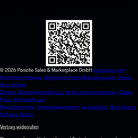
Zugriff auf den Apple App Store und verbessern Sie Ihr Porsche-
Erlebnis im Handumdrehen.
©
2026
Porsche Sales & Marketplace GmbH
Impressum und
Rechtliche Hinweise.
Allgemeine Geschäftsbedingungen.
Gesetz
über digitale
Dienste.
Datenschutzerklärung.
Verbrauchsinformationen.
Cookie
Policy.
Wirtschaft und
Menschenrechte.
Hinweisgebersystem.
Accessibility.
Open Source
Software Notice.
Vertrag widerrufen