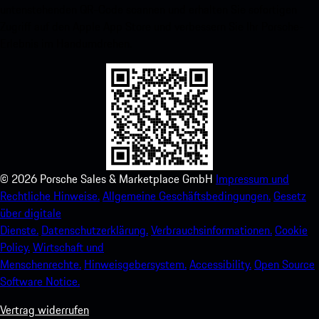
untenstehenden QR-Code scannen und erhalten Sie sofortigen
Zugriff auf den Apple App Store und verbessern Sie Ihr Porsche-
Erlebnis im Handumdrehen.
©
2026
Porsche Sales & Marketplace GmbH
Impressum und
Rechtliche Hinweise.
Allgemeine Geschäftsbedingungen.
Gesetz
über digitale
Dienste.
Datenschutzerklärung.
Verbrauchsinformationen.
Cookie
Policy.
Wirtschaft und
Menschenrechte.
Hinweisgebersystem.
Accessibility.
Open Source
Software Notice.
Vertrag widerrufen