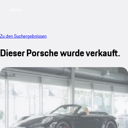
Menü
My saved searches, 0 searches saved
My sa
Zu den Suchergebnissen
Dieser Porsche wurde verkauft.
Verkauft