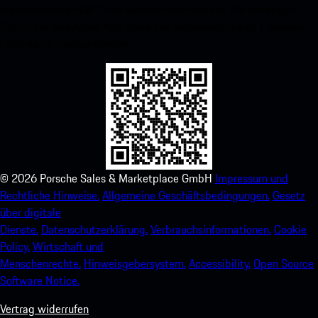
untenstehenden QR-Code scannen und erhalten Sie sofortigen
Zugriff auf den Apple App Store und verbessern Sie Ihr Porsche-
Erlebnis im Handumdrehen.
©
2026
Porsche Sales & Marketplace GmbH
Impressum und
Rechtliche Hinweise.
Allgemeine Geschäftsbedingungen.
Gesetz
über digitale
Dienste.
Datenschutzerklärung.
Verbrauchsinformationen.
Cookie
Policy.
Wirtschaft und
Menschenrechte.
Hinweisgebersystem.
Accessibility.
Open Source
Software Notice.
Vertrag widerrufen