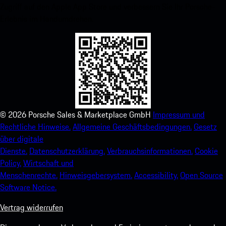
Zugriff auf den Apple App Store und verbessern Sie Ihr Porsche-
Erlebnis im Handumdrehen.
©
2026
Porsche Sales & Marketplace GmbH
Impressum und
Rechtliche Hinweise.
Allgemeine Geschäftsbedingungen.
Gesetz
über digitale
Dienste.
Datenschutzerklärung.
Verbrauchsinformationen.
Cookie
Policy.
Wirtschaft und
Menschenrechte.
Hinweisgebersystem.
Accessibility.
Open Source
Software Notice.
Vertrag widerrufen