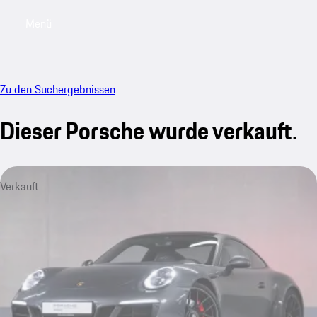
Menü
My saved searches, 0 searches saved
My sa
Zu den Suchergebnissen
Dieser Porsche wurde verkauft.
Verkauft