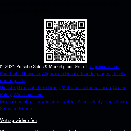
Zugriff auf den Apple App Store und verbessern Sie Ihr Porsche-
Erlebnis im Handumdrehen.
©
2026
Porsche Sales & Marketplace GmbH
Impressum und
Rechtliche Hinweise.
Allgemeine Geschäftsbedingungen.
Gesetz
über digitale
Dienste.
Datenschutzerklärung.
Verbrauchsinformationen.
Cookie
Policy.
Wirtschaft und
Menschenrechte.
Hinweisgebersystem.
Accessibility.
Open Source
Software Notice.
Vertrag widerrufen