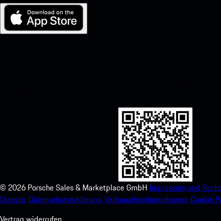
My Porsche für iOS
Laden Sie unsere App ganz einfach herunter, indem Sie den unte
scannen und erhalten Sie sofortigen Zugriff auf den Apple App Stor
Porsche-Erlebnis im Handumdrehen.
©
2026
Porsche Sales & Marketplace GmbH
Impressum und Recht
Dienste.
Datenschutzerklärung.
Verbrauchsinformationen.
Cookie Po
Vertrag widerrufen