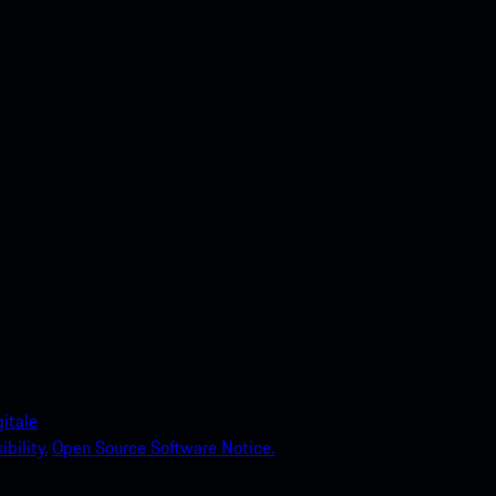
itale
bility.
Open Source Software Notice.