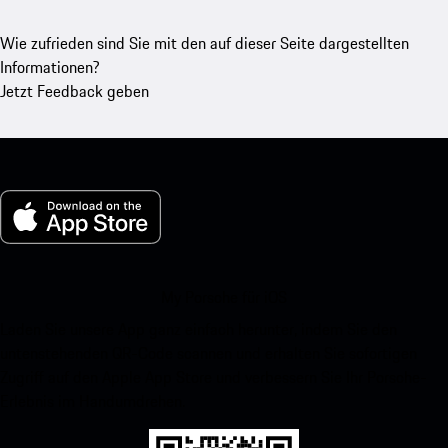
Wie zufrieden sind Sie mit den auf dieser Seite dargestellten
Informationen?
Jetzt Feedback geben
My Porsche für iOS
Laden Sie unsere App ganz einfach herunter, indem Sie den
untenstehenden QR-Code scannen und erhalten Sie sofortigen
Zugriff auf den Apple App Store und verbessern Sie Ihr Porsche-
Erlebnis im Handumdrehen.