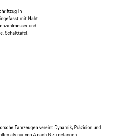
hriftzug in
eingefasst mit Naht
Drehzahlmesser und
, Schalttafel,
orsche Fahrzeugen vereint Dynamik, Präzision und 
len als nur von A nach B zu gelangen.
