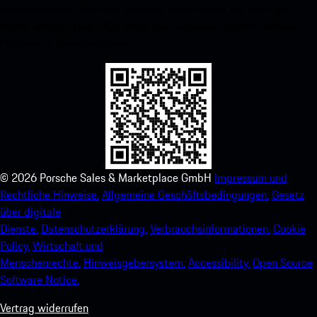
untenstehenden QR-Code scannen und erhalten Sie sofortigen
Zugriff auf den Apple App Store und verbessern Sie Ihr Porsche-
Erlebnis im Handumdrehen.
©
2026
Porsche Sales & Marketplace GmbH
Impressum und
Rechtliche Hinweise.
Allgemeine Geschäftsbedingungen.
Gesetz
über digitale
Dienste.
Datenschutzerklärung.
Verbrauchsinformationen.
Cookie
Policy.
Wirtschaft und
Menschenrechte.
Hinweisgebersystem.
Accessibility.
Open Source
Software Notice.
Vertrag widerrufen