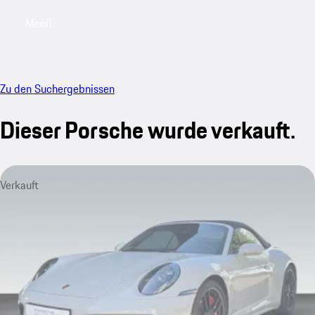
Menü
My saved searches, 0 searches saved
My sa
Zu den Suchergebnissen
Dieser Porsche wurde verkauft.
Verkauft