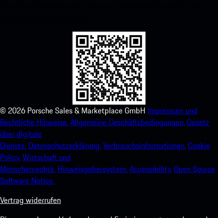
Zugriff auf den Apple App Store und verbessern Sie Ihr Porsche-
Erlebnis im Handumdrehen.
©
2026
Porsche Sales & Marketplace GmbH
Impressum und
Rechtliche Hinweise.
Allgemeine Geschäftsbedingungen.
Gesetz
über digitale
Dienste.
Datenschutzerklärung.
Verbrauchsinformationen.
Cookie
Policy.
Wirtschaft und
Menschenrechte.
Hinweisgebersystem.
Accessibility.
Open Source
Software Notice.
Vertrag widerrufen