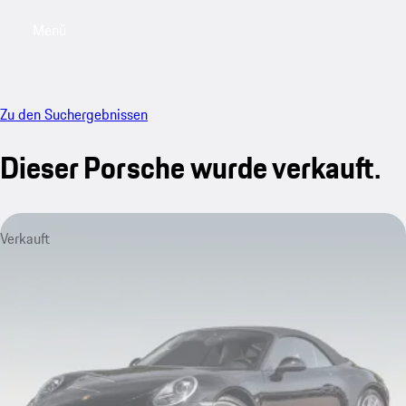
Menü
My saved searches, 0 searches saved
My sa
Zu den Suchergebnissen
Dieser Porsche wurde verkauft.
Verkauft