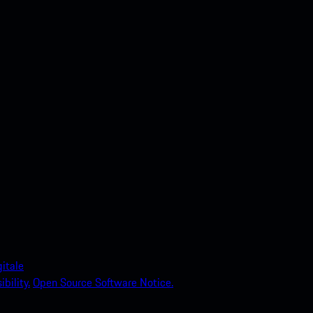
itale
bility.
Open Source Software Notice.