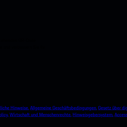
nstehenden QR-Code
e und verbessern Sie Ihr
liche Hinweise.
Allgemeine Geschäftsbedingungen.
Gesetz über dig
licy.
Wirtschaft und Menschenrechte.
Hinweisgebersystem.
Accessi