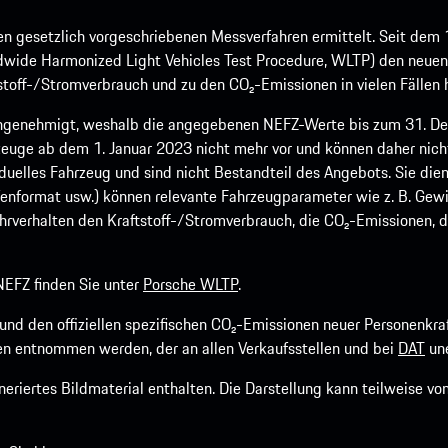
 gesetzlich vorgeschriebenen Messverfahren ermittelt. Seit dem 
dwide Harmonized Light Vehicles Test Procedure, WLTP) den neuen 
off-/Stromverbrauch und zu den CO₂-Emissionen in vielen Fällen h
ngenehmigt, weshalb die angegebenen NEFZ-Werte bis zum 31. Dez
euge ab dem 1. Januar 2023 nicht mehr vor und können daher nic
viduelles Fahrzeug und sind nicht Bestandteil des Angebots. Sie d
fenformat usw.) können relevante Fahrzeugparameter wie z. B. Gew
rverhalten den Kraftstoff-/Stromverbrauch, die CO₂-Emissionen, d
EFZ finden Sie unter
Porsche WLTP
.
h und den offiziellen spezifischen CO₂-Emissionen neuer Personen
n entnommen werden, der an allen Verkaufsstellen und bei
DAT
une
riertes Bildmaterial enthalten. Die Darstellung kann teilweise v