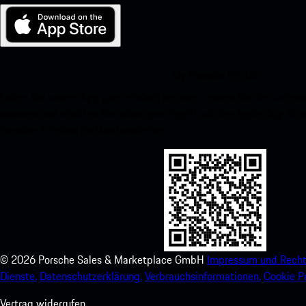
My Porsche für iOS
Laden Sie unsere App ganz einfach herunter, indem Sie den unte
scannen und erhalten Sie sofortigen Zugriff auf den Apple App Stor
Porsche-Erlebnis im Handumdrehen.
©
2026
Porsche Sales & Marketplace GmbH
Impressum und Recht
Dienste.
Datenschutzerklärung.
Verbrauchsinformationen.
Cookie Po
Vertrag widerrufen