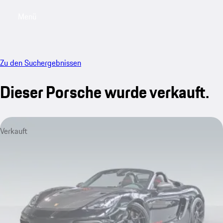
Menü
My saved searches, 0 searches saved
My sa
Zu den Suchergebnissen
Dieser Porsche wurde verkauft.
Verkauft