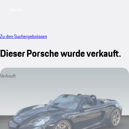
Menü
My saved searches, 0 searches saved
My sa
Zu den Suchergebnissen
Dieser Porsche wurde verkauft.
Verkauft