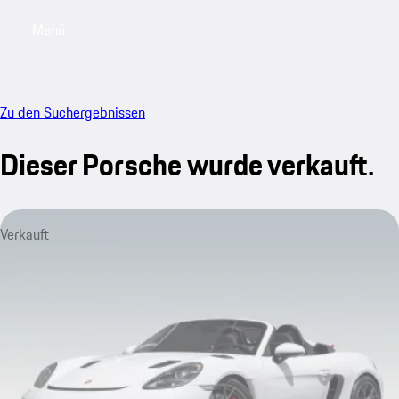
Menü
My saved searches, 0 searches saved
My sa
Zu den Suchergebnissen
Dieser Porsche wurde verkauft.
Verkauft