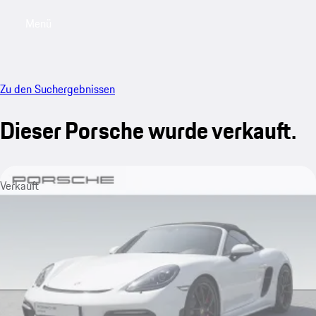
Menü
My saved searches, 0 searches saved
My sa
Zu den Suchergebnissen
Dieser Porsche wurde verkauft.
Verkauft