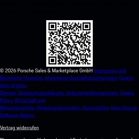
Zugriff auf den Apple App Store und verbessern Sie Ihr Porsche-
Erlebnis im Handumdrehen.
©
2026
Porsche Sales & Marketplace GmbH
Impressum und
Rechtliche Hinweise.
Allgemeine Geschäftsbedingungen.
Gesetz
über digitale
Dienste.
Datenschutzerklärung.
Verbrauchsinformationen.
Cookie
Policy.
Wirtschaft und
Menschenrechte.
Hinweisgebersystem.
Accessibility.
Open Source
Software Notice.
Vertrag widerrufen