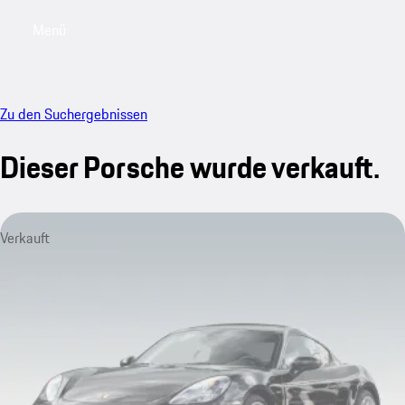
Menü
My saved searches, 0 searches saved
My sa
Zu den Suchergebnissen
Dieser Porsche wurde verkauft.
Verkauft