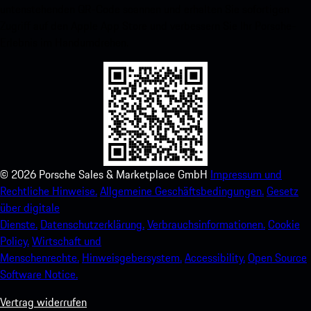
untenstehenden QR-Code scannen und erhalten Sie sofortigen
Zugriff auf den Apple App Store und verbessern Sie Ihr Porsche-
Erlebnis im Handumdrehen.
©
2026
Porsche Sales & Marketplace GmbH
Impressum und
Rechtliche Hinweise.
Allgemeine Geschäftsbedingungen.
Gesetz
über digitale
Dienste.
Datenschutzerklärung.
Verbrauchsinformationen.
Cookie
Policy.
Wirtschaft und
Menschenrechte.
Hinweisgebersystem.
Accessibility.
Open Source
Software Notice.
Vertrag widerrufen