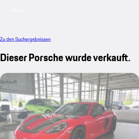
Menü
My saved searches, 0 searches saved
My sa
Zu den Suchergebnissen
Dieser Porsche wurde verkauft.
Verkauft