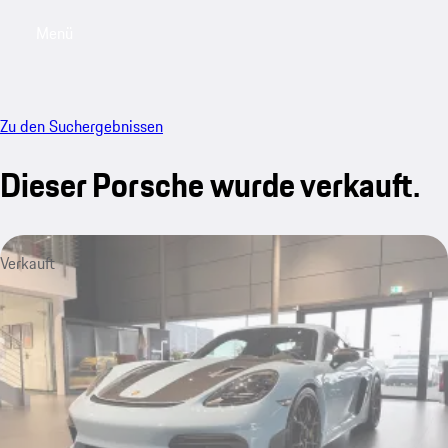
Menü
My saved searches, 0 searches saved
My sa
Zu den Suchergebnissen
Dieser Porsche wurde verkauft.
Verkauft