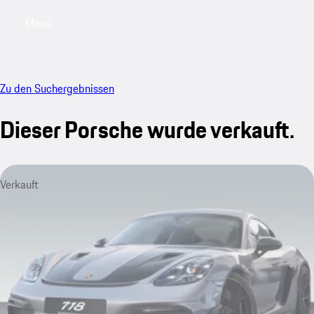
Menü
My saved searches, 0 searches saved
My sa
Zu den Suchergebnissen
Dieser Porsche wurde verkauft.
Verkauft