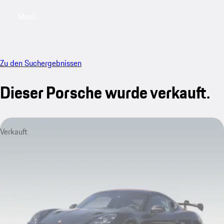
Menü
My saved searches, 0 searches saved
My sa
Zu den Suchergebnissen
Dieser Porsche wurde verkauft.
Verkauft