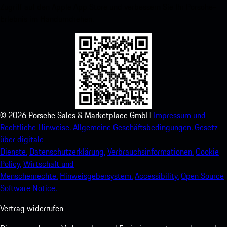
Zugriff auf den Apple App Store und verbessern Sie Ihr Porsche-
Erlebnis im Handumdrehen.
©
2026
Porsche Sales & Marketplace GmbH
Impressum und
Rechtliche Hinweise.
Allgemeine Geschäftsbedingungen.
Gesetz
über digitale
Dienste.
Datenschutzerklärung.
Verbrauchsinformationen.
Cookie
Policy.
Wirtschaft und
Menschenrechte.
Hinweisgebersystem.
Accessibility.
Open Source
Software Notice.
Vertrag widerrufen