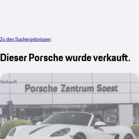
Menü
My saved searches, 0 searches saved
My sa
Zu den Suchergebnissen
Dieser Porsche wurde verkauft.
Verkauft