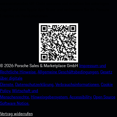
untenstehenden QR-Code scannen und erhalten Sie sofortigen
Zugriff auf den Apple App Store und verbessern Sie Ihr Porsche-
Erlebnis im Handumdrehen.
©
2026
Porsche Sales & Marketplace GmbH
Impressum und
Rechtliche Hinweise.
Allgemeine Geschäftsbedingungen.
Gesetz
über digitale
Dienste.
Datenschutzerklärung.
Verbrauchsinformationen.
Cookie
Policy.
Wirtschaft und
Menschenrechte.
Hinweisgebersystem.
Accessibility.
Open Source
Software Notice.
Vertrag widerrufen