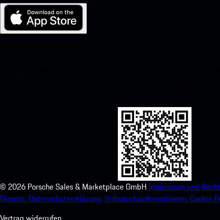
My Porsche für iOS
Laden Sie unsere App ganz einfach herunter, indem Sie den unte
scannen und erhalten Sie sofortigen Zugriff auf den Apple App Stor
Porsche-Erlebnis im Handumdrehen.
©
2026
Porsche Sales & Marketplace GmbH
Impressum und Recht
Dienste.
Datenschutzerklärung.
Verbrauchsinformationen.
Cookie Po
Vertrag widerrufen