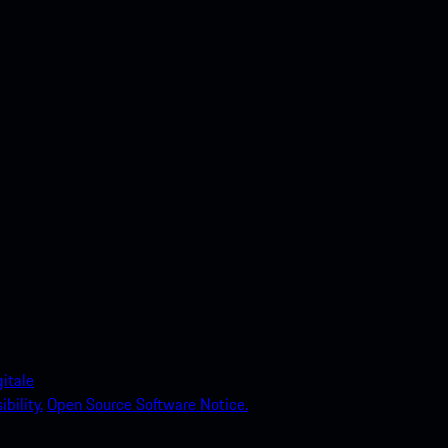
itale
bility.
Open Source Software Notice.