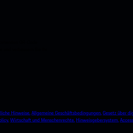
nstehenden QR-Code
e und verbessern Sie Ihr
liche Hinweise.
Allgemeine Geschäftsbedingungen.
Gesetz über dig
licy.
Wirtschaft und Menschenrechte.
Hinweisgebersystem.
Accessi