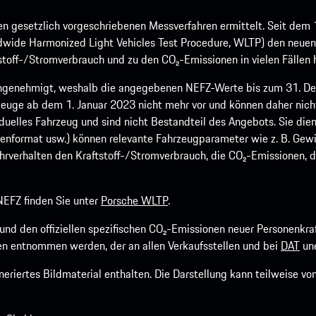
 gesetzlich vorgeschriebenen Messverfahren ermittelt. Seit dem 
dwide Harmonized Light Vehicles Test Procedure, WLTP) den neuen 
off-/Stromverbrauch und zu den CO₂-Emissionen in vielen Fällen h
ngenehmigt, weshalb die angegebenen NEFZ-Werte bis zum 31. Dez
euge ab dem 1. Januar 2023 nicht mehr vor und können daher nic
viduelles Fahrzeug und sind nicht Bestandteil des Angebots. Sie d
fenformat usw.) können relevante Fahrzeugparameter wie z. B. Gew
rverhalten den Kraftstoff-/Stromverbrauch, die CO₂-Emissionen, d
EFZ finden Sie unter
Porsche WLTP
.
h und den offiziellen spezifischen CO₂-Emissionen neuer Personen
n entnommen werden, der an allen Verkaufsstellen und bei
DAT
une
riertes Bildmaterial enthalten. Die Darstellung kann teilweise v