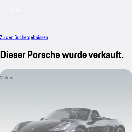
Menü
My saved searches, 0 searches saved
My sa
Zu den Suchergebnissen
Dieser Porsche wurde verkauft.
Verkauft