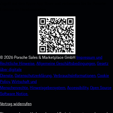
Zugriff auf den Apple App Store und verbessern Sie Ihr Porsche-
Erlebnis im Handumdrehen.
©
2026
Porsche Sales & Marketplace GmbH
Impressum und
Rechtliche Hinweise.
Allgemeine Geschäftsbedingungen.
Gesetz
über digitale
Dienste.
Datenschutzerklärung.
Verbrauchsinformationen.
Cookie
Policy.
Wirtschaft und
Menschenrechte.
Hinweisgebersystem.
Accessibility.
Open Source
Software Notice.
Vertrag widerrufen