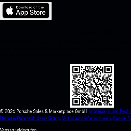
My Porsche für iOS
Laden Sie unsere App ganz einfach herunter, indem Sie den unte
scannen und erhalten Sie sofortigen Zugriff auf den Apple App Stor
Porsche-Erlebnis im Handumdrehen.
©
2026
Porsche Sales & Marketplace GmbH
Impressum und Recht
Dienste.
Datenschutzerklärung.
Verbrauchsinformationen.
Cookie Po
Vertrag widerrufen