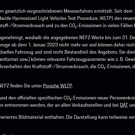
 gesetzlich vorgeschriebenen Messverfahren ermittelt. Seit dem 
dwide Harmonized Light Vehicles Test Procedure, WLTP) den neuen 
off-/Stromverbrauch und zu den CO₂-Emissionen in vielen Fällen h
ngenehmigt, weshalb die angegebenen NEFZ-Werte bis zum 31. Dez
euge ab dem 1. Januar 2023 nicht mehr vor und können daher nic
viduelles Fahrzeug und sind nicht Bestandteil des Angebots. Sie d
fenformat usw.) können relevante Fahrzeugparameter wie z. B. Gew
rverhalten den Kraftstoff-/Stromverbrauch, die CO₂-Emissionen, d
EFZ finden Sie unter
Porsche WLTP
.
h und den offiziellen spezifischen CO₂-Emissionen neuer Personen
n entnommen werden, der an allen Verkaufsstellen und bei
DAT
une
riertes Bildmaterial enthalten. Die Darstellung kann teilweise v