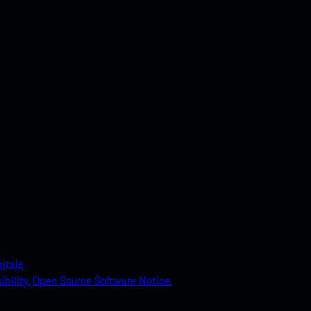
itale
bility.
Open Source Software Notice.