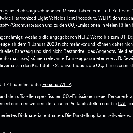
 gesetzlich vorgeschriebenen Messverfahren ermittelt. Seit dem 
dwide Harmonized Light Vehicles Test Procedure, WLTP) den neuen 
off-/Stromverbrauch und zu den CO₂-Emissionen in vielen Fällen h
ngenehmigt, weshalb die angegebenen NEFZ-Werte bis zum 31. Dez
euge ab dem 1. Januar 2023 nicht mehr vor und können daher nic
viduelles Fahrzeug und sind nicht Bestandteil des Angebots. Sie d
fenformat usw.) können relevante Fahrzeugparameter wie z. B. Gew
rverhalten den Kraftstoff-/Stromverbrauch, die CO₂-Emissionen, d
EFZ finden Sie unter
Porsche WLTP
.
h und den offiziellen spezifischen CO₂-Emissionen neuer Personen
n entnommen werden, der an allen Verkaufsstellen und bei
DAT
une
riertes Bildmaterial enthalten. Die Darstellung kann teilweise v