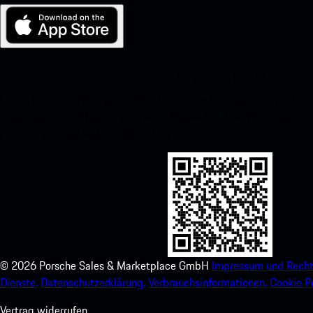
My Porsche für iOS
Laden Sie unsere App ganz einfach herunter, indem Sie den unte
scannen und erhalten Sie sofortigen Zugriff auf den Apple App Stor
Porsche-Erlebnis im Handumdrehen.
©
2026
Porsche Sales & Marketplace GmbH
Impressum und Recht
Dienste.
Datenschutzerklärung.
Verbrauchsinformationen.
Cookie Po
Vertrag widerrufen