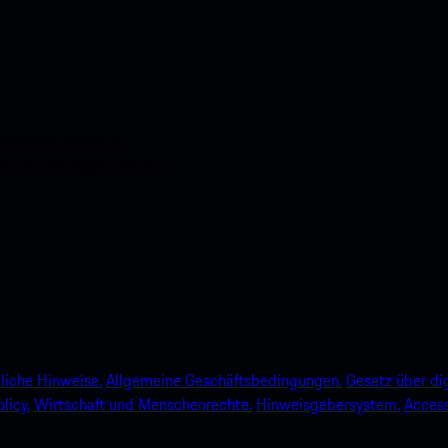
nstehenden QR-Code
e und verbessern Sie Ihr
liche Hinweise.
Allgemeine Geschäftsbedingungen.
Gesetz über dig
licy.
Wirtschaft und Menschenrechte.
Hinweisgebersystem.
Accessi