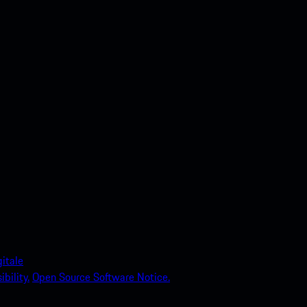
itale
bility.
Open Source Software Notice.