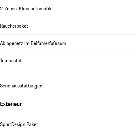
2-Zonen-Klimaautomatik
Raucherpaket
Ablagenetz im Beifahrerfußraum
Tempostat
Se­ri­en­aus­stat­tungen
Exterieur
SportDesign Paket