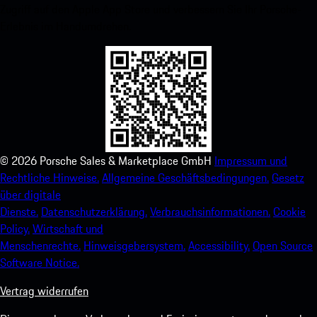
Zugriff auf den Apple App Store und verbessern Sie Ihr Porsche-
Erlebnis im Handumdrehen.
©
2026
Porsche Sales & Marketplace GmbH
Impressum und
Rechtliche Hinweise.
Allgemeine Geschäftsbedingungen.
Gesetz
über digitale
Dienste.
Datenschutzerklärung.
Verbrauchsinformationen.
Cookie
Policy.
Wirtschaft und
Menschenrechte.
Hinweisgebersystem.
Accessibility.
Open Source
Software Notice.
Vertrag widerrufen