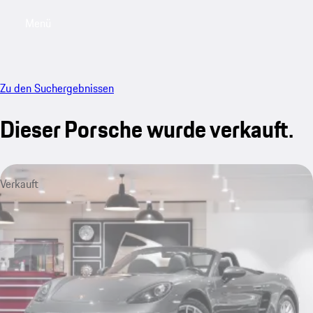
Menü
My saved searches, 0 searches saved
My sa
Zu den Suchergebnissen
Dieser Porsche wurde verkauft.
Verkauft